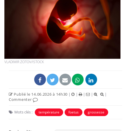
VLADIMIR ZOTOV/ISTOCK
Publié le 14.06.2026 à 14h30
|
|
|
|
|
Commenter
Mots clés :
température
foetus
grossesse