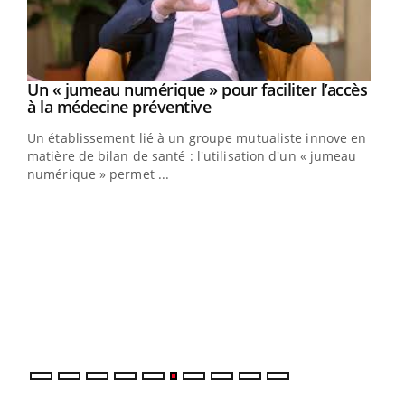
Un « jumeau numérique » pour faciliter l’accès
Youtube
Youtube
à la médecine préventive
Un établissement lié à un groupe mutualiste innove en
e
matière de bilan de santé : l'utilisation d'un « jumeau
numérique » permet ...
COU
You
Coup
vous
épis