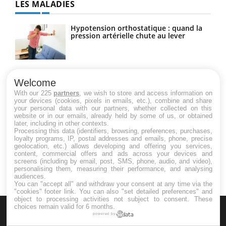
LES MALADIES
Hypotension orthostatique : quand la
pression artérielle chute au lever
Drépanocytose : une déformation des
globules rouges aux conséquences
Welcome
graves
With our 225
partners
, we wish to store and access information on
your devices (cookies, pixels in emails, etc.), combine and share
your personal data with our partners, whether collected on this
website or in our emails, already held by some of us, or obtained
Maladie de Charcot (Sclérose latérale
later, including in other contexts.
amyotrophique)
Processing this data (identifiers, browsing, preferences, purchases,
loyalty programs, IP, postal addresses and emails, phone, precise
geolocation, etc.) allows developing and offering you services,
content, commercial offers and ads across your devices and
screens (including by email, post, SMS, phone, audio, and video),
personalising them, measuring their performance, and analysing
audiences.
You can "accept all" and withdraw your consent at any time via the
"cookies" footer link
. You can also "set detailed preferences" and
object to processing activities not subject to consent. These
choices remain valid for 6 months.
powered by