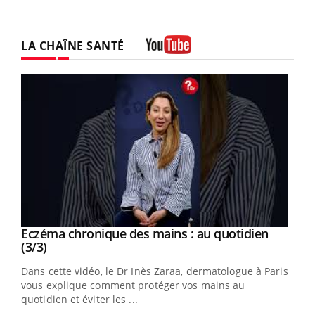
LA CHAÎNE SANTÉ
Youtube
Youtube
al
Eczéma chronique des mains : au quotidien
Youtube
Youtube
(3/3)
au
Dans cette vidéo, le Dr Inès Zaraa, dermatologue à Paris,
,
vous explique comment protéger vos mains au
quotidien et éviter les ...