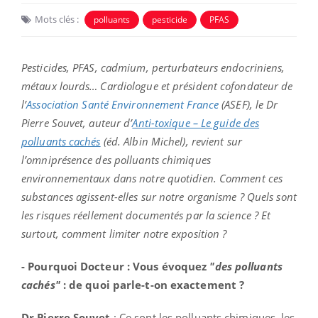
Mots clés :
polluants
pesticide
PFAS
Pesticides, PFAS, cadmium, perturbateurs endocriniens,
métaux lourds… Cardiologue et président cofondateur de
l’
Association Santé Environnement France
(ASEF), le Dr
Pierre Souvet, auteur d’
Anti-toxique – Le guide des
polluants cachés
(éd. Albin Michel), revient sur
l’omniprésence des polluants chimiques
environnementaux dans notre quotidien. Comment ces
substances agissent-elles sur notre organisme ? Quels sont
les risques réellement documentés par la science ? Et
surtout, comment limiter notre exposition ?
- Pourquoi Docteur : Vous évoquez
"des polluants
cachés"
: de quoi parle-t-on exactement ?
Dr Pierre Souvet
: Ce sont les polluants chimiques, les