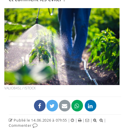
VALIO84SL / ISTOCK
Publié le 14.06.2026 à 07h55
|
|
|
|
|
Commenter