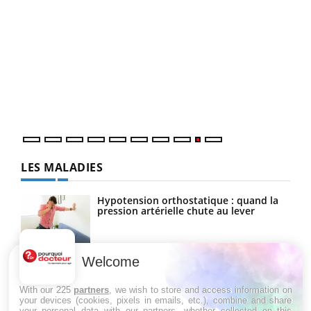
Ecz
You
(2/3
Une 
une 
une i
LES MALADIES
Hypotension orthostatique : quand la
pression artérielle chute au lever
Welcome
Drépanocytose : une déformation des
globules rouges aux conséquences
graves
With our 225
partners
, we wish to store and access information on
your devices (cookies, pixels in emails, etc.), combine and share
your personal data with our partners, whether collected on this