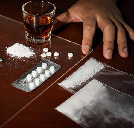
Mortalité infantile : un
Toujour
rapport s’interroge sur
comment
son taux élevé en France
empiète
sur nos 
Grossesse à risque : ce jus
Cancer c
naturel attire l'attention
stratégi
des chercheurs
changé 
basque
Comment oublier les
Chikung
écrans en vacances ?
West Nil
t-il dan
France ?