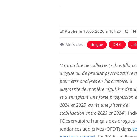
Publié le 13.06.2026 à 10h25
|
|
Mots clés :
drogue
OFDT
add
Eczéma Chronique des Mains :
Car
Youtube
You
Youtube
expliquer ma maladie
pré
"Le nombre de collectes (échantillons
drogue ou de produit psychoactif réc
Il y a des sujets qui sont faciles à aborder...
Fati
d'autres non ! D'un côté, poser des
mêm
pour être analysés en laboratoire) a
questions sur la maladie d'un proche c'est
care
augmenté de manière régulière depui
montrer ...
...
et a enregistré une forte progression 
2024 et 2025, après une phase de
stabilisation entre 2023 et 2024"
, ind
l'Observatoire français des drogues 
tendances addictives (OFDT) dans
s
nouveau rapport
. En 2025, le disposi