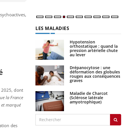
psychoactives,
LES MALADIES
Hypotension
orthostatique : quand la
pression artérielle chute
au lever
Drépanocytose : une
é
déformation des globules
rouges aux conséquences
graves
t 2025, dont
Maladie de Charcot
ue la France
(Sclérose latérale
amyotrophique)
l et marqué
ation des