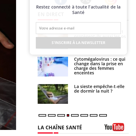
Restez connecté à toute l’actualité de la
Twitter
Facebook
Instagram
Santé
EN DIRECT
s connectés :
Les médicaments GLP-1
 le travail
protègent-ils aussi les os
 de plus en plus
?
S'INSCRIRE À LA NEWSLETTER
soirées
olorectal : une
Cytomégalovirus : ce qui
e simple aurait
change dans la prise en
la donne au Pays
charge des femmes
enceintes
unya, dengue,
La sieste empêche-t-elle
e : que se passe-
de dormir la nuit ?
s le sud de la
LA CHAÎNE SANTÉ
Youtube