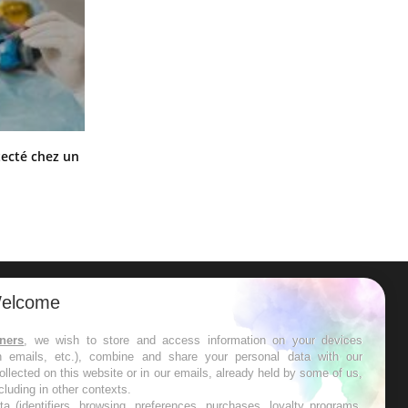
Mortalité infantile : un rapport
tecté chez un
s’interroge sur son taux élevé en
France
elcome
ER
tners
, we wish to store and access information on your devices
in emails, etc.), combine and share your personal data with our
s les semaines les meilleures
ollected on this website or in our emails, already held by some of us,
ncluding in other contexts.
ta (identifiers, browsing, preferences, purchases, loyalty programs,