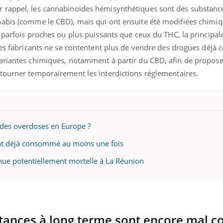
 rappel, les cannabinoïdes hémisynthétiques sont des substanc
nabis (comme le CBD), mais qui ont ensuite été modifiées chim
 parfois proches ou plus puissants que ceux du THC, la principal
les fabricants ne se contentent plus de vendre des drogues déjà c
ariantes chimiques, notamment à partir du CBD, afin de propose
tourner temporairement les interdictions réglementaires.
 des overdoses en Europe ?
ont déjà consommé au moins une fois
ue potentiellement mortelle à La Réunion
stances à long terme sont encore mal 