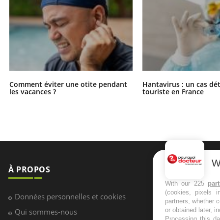
Comment éviter une otite pendant
Hantavirus : un cas dé
les vacances ?
touriste en France
W
À PROPOS
NEWSLETT
With our 225
par
(cookies, pixels 
Recevez toute
Données personnelles et cookies
partners, whether c
infos santé
or obtained later, i
Qui sommes-nous
Processing this da