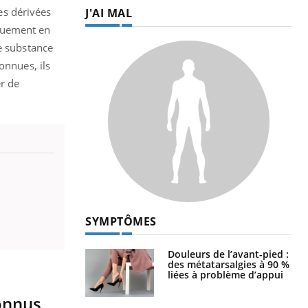
es dérivées
J'AI MAL
iquement en
e substance
onnues, ils
r de
SYMPTÔMES
Douleurs de l’avant-pied :
des métatarsalgies à 90 %
liées à problème d’appui
connus