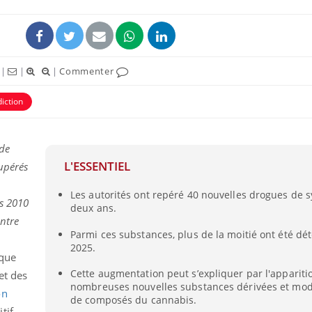
|
|
|
Commenter
iction
ence en fer : comprendre pour
Insuline & Charge ment
tube
Youtube
Youtube
Yout
venir
osait en parler??
 de
L'ESSENTIEL
upérés
gue, irritabilité, brouillard mental ou
En 2026, l'insuline dans l
e alopécie… Les symptômes de la
reste entourée d'idées re
Les autorités ont repéré 40 nouvelles drogues de 
nce en fer sont multiples ce qui la rend
patients comme parfois ch
s 2010
deux ans.
entre
Parmi ces substances, plus de la moitié ont été dé
2025.
ique
Cette augmentation peut s’expliquer par l'appariti
et des
nombreuses nouvelles substances dérivées et modi
on
de composés du cannabis.
tif