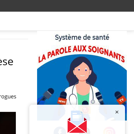
èse
drogues
Publicité