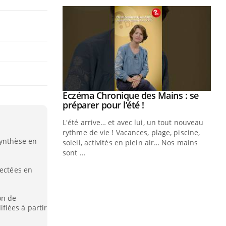
ale : et si on
Eczéma Chronique des Mains : se
Youtube
ube
Youtube
préparer pour l’été !
e diabète de type 2
L'été arrive… et avec lui, un tout nouveau
çues chez les
rythme de vie ! Vacances, plage, piscine,
synthèse en
ez les soignants.
soleil, activités en plein air… Nos mains
sont ...
Di
You
tectées en
Le 
nom
on de
dia
fiées à partir
défi