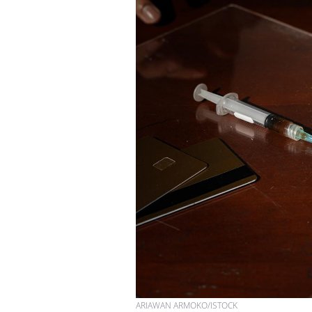
Syndrome métabolique :
quels sont les meilleurs
exercices physiques ?
Comment éviter une otite
pendant les vacances ?
Hantavirus : un cas
détecté chez un touriste
en France
ARIAWAN ARMOKO/ISTOCK