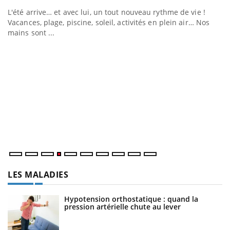
e
L'été arrive… et avec lui, un tout nouveau rythme de vie !
Vacances, plage, piscine, soleil, activités en plein air… Nos
mains sont ...
D
Yo
L
at
dé
LES MALADIES
Hypotension orthostatique : quand la
pression artérielle chute au lever