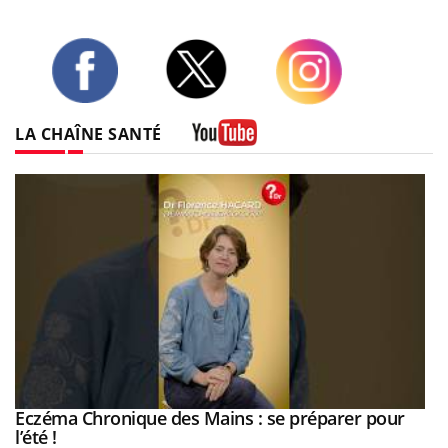
Twitter
Facebook
Instagram
LA CHAÎNE SANTÉ
Youtube
Eczéma Chronique des Mains : se préparer pour
Youtube
Youtube
l’été !