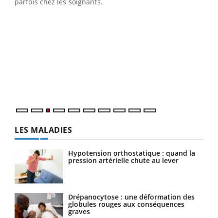
parfois chez les soignants.
Ecz
You
pour
L'ét
Vaca
Nos 
LES MALADIES
Hypotension orthostatique : quand la
pression artérielle chute au lever
Drépanocytose : une déformation des
globules rouges aux conséquences
graves