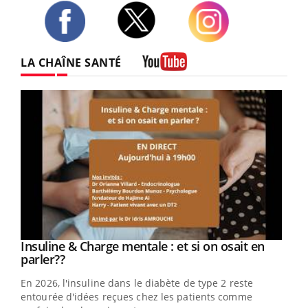
Twitter
Facebook
Instagram
LA CHAÎNE SANTÉ
Youtube
Youtube
Insuline & Charge mentale : et si on osait en
Youtube
Youtube
parler??
En 2026, l'insuline dans le diabète de type 2 reste
entourée d'idées reçues chez les patients comme