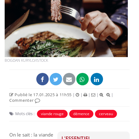
BOGDAN KURYLO/ISTOCK
Publié le 17.01.2025 à 11h55
|
|
|
|
|
Commenter
Mots clés :
viande rouge
démence
cerveau
On le sait : la viande
L'ESSENTIEL