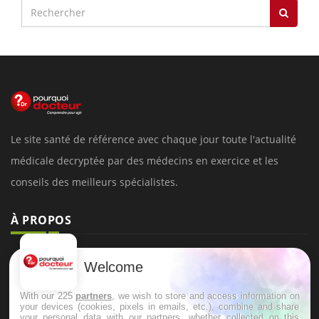
Le site santé de référence avec chaque jour toute l'actualité
médicale decryptée par des médecins en exercice et les
conseils des meilleurs spécialistes.
À PROPOS
Données personnelles et cookies
Welcome
Qui sommes-nous
With our 225
partners
, we wish to store and access information on
Conditions d'utilisation
your devices (cookies, pixels in emails, etc.), combine and share
your personal data with our partners, whether collected on this