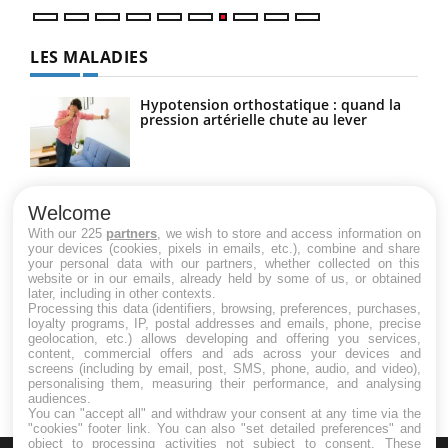
LES MALADIES
Hypotension orthostatique : quand la
pression artérielle chute au lever
Drépanocytose : une déformation des
globules rouges aux conséquences
Welcome
graves
With our 225
partners
, we wish to store and access information on
your devices (cookies, pixels in emails, etc.), combine and share
your personal data with our partners, whether collected on this
website or in our emails, already held by some of us, or obtained
Maladie de Charcot (Sclérose latérale
later, including in other contexts.
amyotrophique)
Processing this data (identifiers, browsing, preferences, purchases,
loyalty programs, IP, postal addresses and emails, phone, precise
geolocation, etc.) allows developing and offering you services,
content, commercial offers and ads across your devices and
screens (including by email, post, SMS, phone, audio, and video),
personalising them, measuring their performance, and analysing
audiences.
You can "accept all" and withdraw your consent at any time via the
"cookies" footer link
. You can also "set detailed preferences" and
object to processing activities not subject to consent. These