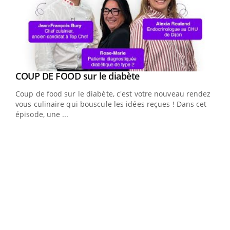
Youtube
cès
COUP DE FOOD sur le diabète
Youtube
Coup de food sur le diabète, c'est votre nouveau rendez-
 en
vous culinaire qui bouscule les idées reçues ! Dans cet
u
épisode, une ...
Qua
You
"Les
trav
DRH 