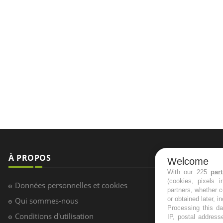
À PROPOS
NEWSLETT
Welcome
With our 225
par
(cookies, pixels 
Recevez toute
Données personnelles et cookies
partners, whether c
infos santé
or obtained later, i
Qui sommes-nous
Processing this da
Conditions d'utilisation
IP, postal address