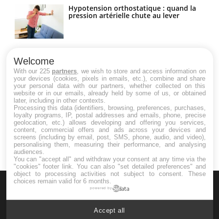
Hypotension orthostatique : quand la
pression artérielle chute au lever
Drépanocytose : une déformation des
globules rouges aux conséquences
Welcome
graves
With our 225
partners
, we wish to store and access information on
your devices (cookies, pixels in emails, etc.), combine and share
your personal data with our partners, whether collected on this
website or in our emails, already held by some of us, or obtained
Maladie de Charcot (Sclérose latérale
later, including in other contexts.
amyotrophique)
Processing this data (identifiers, browsing, preferences, purchases,
loyalty programs, IP, postal addresses and emails, phone, precise
geolocation, etc.) allows developing and offering you services,
content, commercial offers and ads across your devices and
screens (including by email, post, SMS, phone, audio, and video),
personalising them, measuring their performance, and analysing
audiences.
You can "accept all" and withdraw your consent at any time via the
"cookies" footer link
. You can also "set detailed preferences" and
object to processing activities not subject to consent. These
choices remain valid for 6 months.
powered by
Accept all