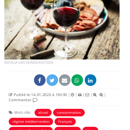
NATALIA VAN DONINCK/ISTOCK
Publié le 14.01.2020 à 16h30
|
|
|
|
|
Commenter
Mots clés :
alcool
consommation
régime méditerranéen
Français