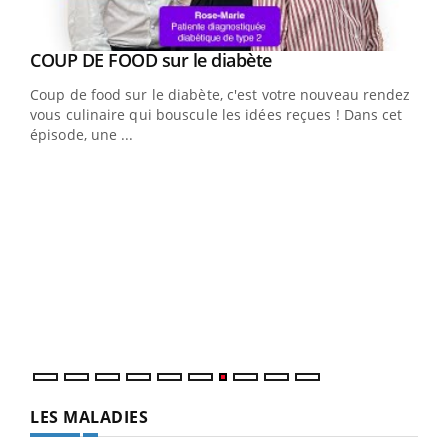
Youtube
cès
COUP DE FOOD sur le diabète
Youtube
Coup de food sur le diabète, c'est votre nouveau rendez-
 en
vous culinaire qui bouscule les idées reçues ! Dans cet
u
épisode, une ...
Qua
You
"Les
trav
DRH 
LES MALADIES