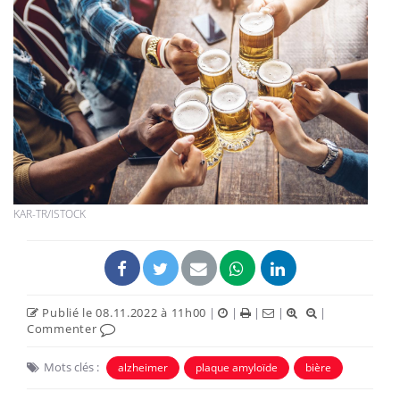
KAR-TR/ISTOCK
Publié le 08.11.2022 à 11h00
|
|
|
|
|
Commenter
Mots clés :
alzheimer
plaque amyloïde
bière