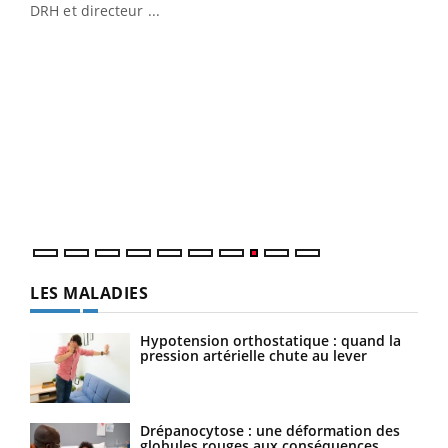
DRH et directeur ...
Ecz
You
(3/3
Dans
vous
quot
LES MALADIES
Hypotension orthostatique : quand la
pression artérielle chute au lever
Drépanocytose : une déformation des
globules rouges aux conséquences