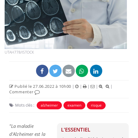
UTAH778/ISTOCK
Publié le 27.06.2022 à 10h00
|
|
|
|
|
Commenter
Mots clés :
alzheimer
examen
risque
"La maladie
L'ESSENTIEL
d'Alzheimer est la