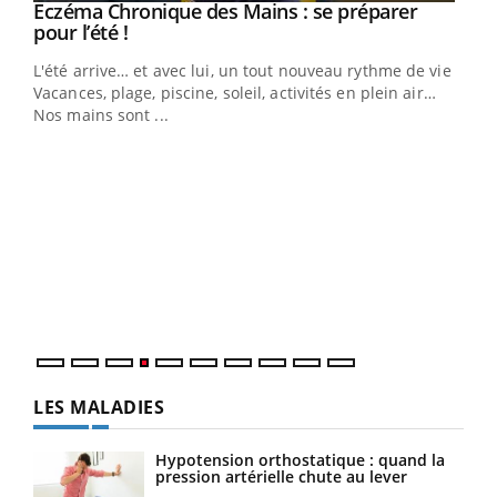
Eczéma Chronique des Mains : se préparer
Youtube
Youtube
pour l’été !
L'été arrive… et avec lui, un tout nouveau rythme de vie !
Vacances, plage, piscine, soleil, activités en plein air…
Nos mains sont ...
Dia
You
Le 
pers
ques
LES MALADIES
Hypotension orthostatique : quand la
pression artérielle chute au lever