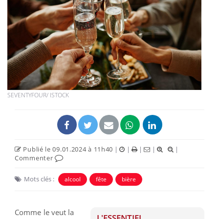
SEVENTYFOUR/ ISTOCK
Publié le 09.01.2024 à 11h40
|
|
|
|
|
Commenter
Mots clés :
alcool
fête
bière
Comme le veut la
L'ESSENTIEL