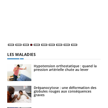
Dia
You
Le 
pers
ques
LES MALADIES
Hypotension orthostatique : quand la
pression artérielle chute au lever
Drépanocytose : une déformation des
globules rouges aux conséquences
graves