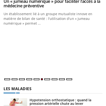
Un « jumeau numérique » pour faciliter l’accès à la
Youtube
Youtube
médecine préventive
Un établissement lié à un groupe mutualiste innove en
matière de bilan de santé : l'utilisation d'un « jumeau
numérique » permet ...
C
Yo
Co
cu
un
LES MALADIES
Hypotension orthostatique : quand la
pression artérielle chute au lever