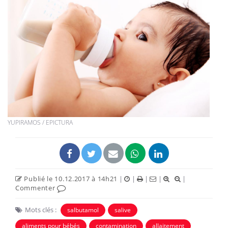
YUPIRAMOS / EPICTURA
Publié le 10.12.2017 à 14h21
|
|
|
|
|
Commenter
Mots clés :
salbutamol
salive
aliments pour bébés
contamination
allaitement