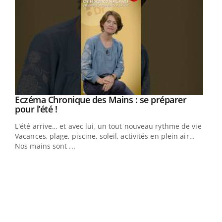
Eczéma Chronique des Mains : se préparer
Youtube
Youtube
pour l’été !
L'été arrive… et avec lui, un tout nouveau rythme de vie !
Vacances, plage, piscine, soleil, activités en plein air…
Nos mains sont ...
Dia
You
Le 
pers
ques