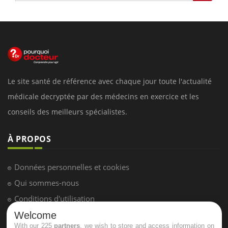
Le site santé de référence avec chaque jour toute l'actualité
médicale decryptée par des médecins en exercice et les
conseils des meilleurs spécialistes.
À PROPOS
Données personnelles et cookies
Qui sommes-nous
Conditions d'utilisation
Plan du site
Welcome
With our 225
partners
, we wish to store and access information on