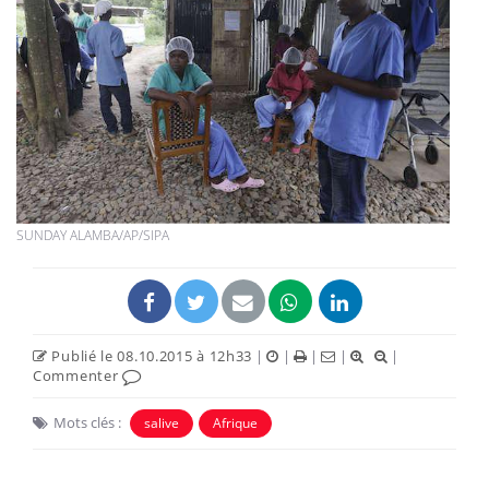
SUNDAY ALAMBA/AP/SIPA
Publié le 08.10.2015 à 12h33
|
|
|
|
|
Commenter
Mots clés :
salive
Afrique