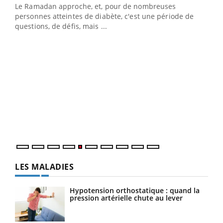
Le Ramadan approche, et, pour de nombreuses
vie !
personnes atteintes de diabète, c'est une période de
…
questions, de défis, mais ...
Un 
You
à l
Un é
mati
numé
LES MALADIES
Hypotension orthostatique : quand la
pression artérielle chute au lever