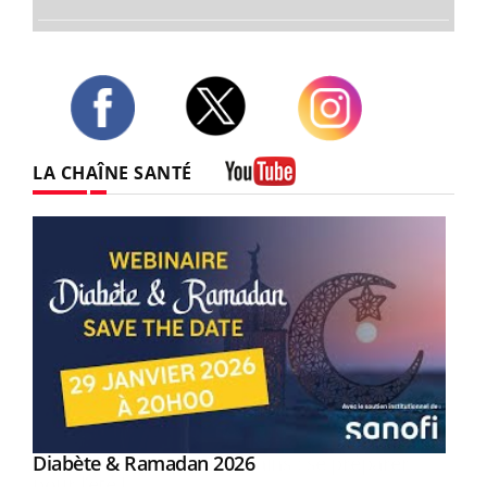
Twitter
Facebook
Instagram
LA CHAÎNE SANTÉ
Youtube
Youtube
Diabète & Ramadan 2026
Youtube