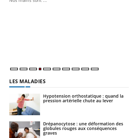
Nos mains sont ...
Dia
You
Le 
pers
ques
LES MALADIES
Hypotension orthostatique : quand la
pression artérielle chute au lever
Drépanocytose : une déformation des
globules rouges aux conséquences
graves