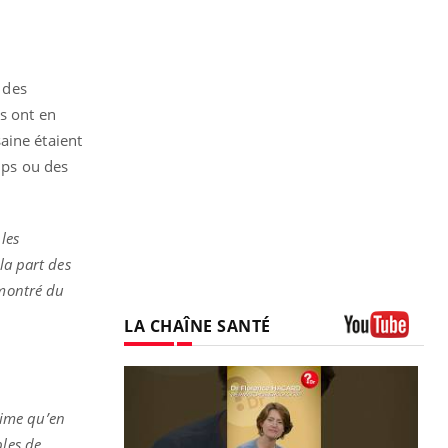
 des
s ont en
aine étaient
ips ou des
les
la part des
 montré du
LA CHAÎNE SANTÉ
Youtube
time qu’en
bles de