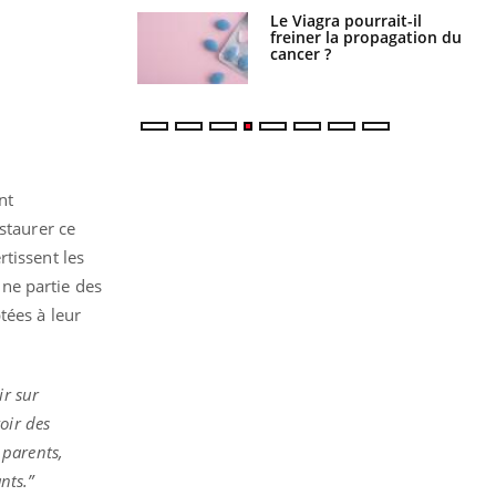
a pourrait-il
Le smartphone nuit-il à
la propagation du
l'apprentissage de la
lecture ?
nt
staurer ce
tissent les
ne partie des
tées à leur
ir sur
oir des
 parents,
nts.”