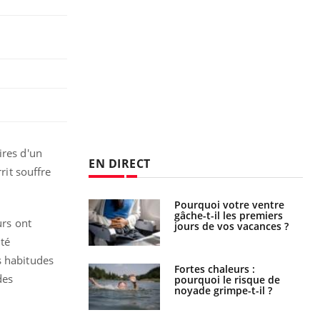
res d'un
EN DIRECT
rit souffre
i votre ventre
Pourquoi manger moins
il les premiers
de protéines pourrait
urs ont
 vos vacances ?
finalement être bénéfique
nté
s habitudes
haleurs :
Grossesse et chaleur : ce
des
i le risque de
que dit la science
rimpe-t-il ?