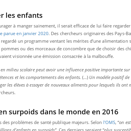
r les enfants
urager à manger sainement, il serait efficace de lui faire regarder
e parue en janvier 2020
. Des chercheurs originaires des Pays-Ba
 regardé un programme ventant les mérites d’une alimentation s
es pommes ou des morceaux de concombre que de choisir des ch
avaient visionnée une émission consacrée à la malbouffe.
en milieu scolaire peut avoir une influence positive importante sur 
pétences et les comportements des enfants.
(…)
Un modèle positif de 
ger les élèves à essayer de nouveaux aliments pour lesquels ils ont
ercheurs.
 en surpoids dans le monde en 2016
us des
problèmes de santé publique majeurs. S
elon
l'OMS
, “
on es
llions d’enfants en surpoids”
. Ces derniers seraient
“
plus suscepti