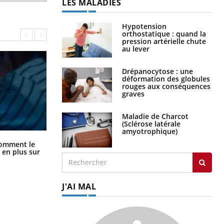
LES MALADIES
Hypotension
orthostatique : quand la
pression artérielle chute
au lever
Drépanocytose : une
déformation des globules
rouges aux conséquences
graves
Maladie de Charcot
(Sclérose latérale
amyotrophique)
Cancer colorectal : une stratégie
comment le
simple aurait changé la donne au
 en plus sur
Pays basque
J'AI MAL