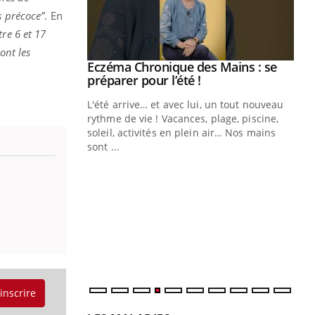
s précoce”
.
En
tre 6 et 17
ont les
Youtube
 Mains : se
Diabète & Ramadan 2026
Youtube
outube
Le Ramadan approche, et, pour de
 un tout nouveau
nombreuses personnes atteintes de
plage, piscine,
diabète, c'est une période de questions, de
 air… Nos mains
défis, mais ...
Un
You
fac
pr
Un 
mut
san
num
'inscrire