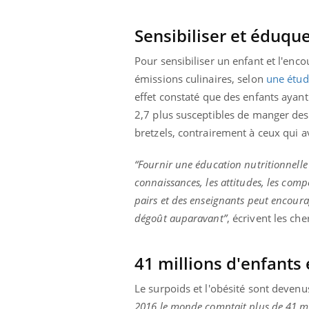
Sensibiliser et éduque
Pour sensibiliser un enfant et l'enco
émissions culinaires, selon
une étud
effet
constaté que des enfants ayant
2,7 plus susceptibles de manger d
bretzels, contrairement à ceux qui 
“Fournir une éducation nutritionnelle 
connaissances, les attitudes, les com
pairs et des enseignants peut encoura
dégoût auparavant”
, écrivent les ch
41 millions d'enfants
Carence en fer : comprendre pour
Youtube
Le surpoids et l'obésité sont deven
Youtube
prévenir
2016 le monde comptait plus de 41 mi