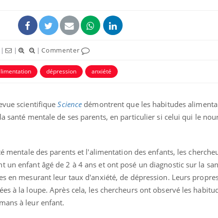
|
|
|
Commenter
limentation
dépression
anxiété
evue scientifique
Science
démontrent que les habitudes alimentai
a santé mentale de ses parents, en particulier si celui qui le nour
Cytomégalovirus : ce qui
Pourquo
change dans la prise en
gâche-t-
té mentale des parents et l'alimentation des enfants, les cherche
charge des femmes
jours de
enceintes
 un enfant âgé de 2 à 4 ans et ont posé un diagnostic sur la sa
les en mesurant leur taux d'anxiété, de dépression. Leurs propre
La sieste empêche-t-elle
Fortes c
es à la loupe. Après cela, les chercheurs ont observé les habitu
de dormir la nuit ?
pourquo
noyade g
mans à leur enfant.