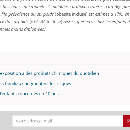
ibles telles que diabète et maladies cardiovasculaires à un âge plu
, "
la prévalence du surpoids
(obésité incluse)
est estimée à 17%, en
nce du surpoids
(obésité incluse)
reste supérieure chez les enfants d
uline & Charge mentale : et si on
Eczéma Chronique des
tube
Youtube
nt les moins diplômées
.”
Youtube
Y
it en parler??
préparer pour l’été !
026, l'insuline dans le diabète de type 2
L'été arrive… et avec lui,
e entourée d'idées reçues chez les
rythme de vie ! Vacances, 
ients comme parfois chez les soignants.
soleil, activités en plein
sont ...
 l'exposition à des produits chimiques du quotidien
nts familiaux augmentent les risques
s d’enfants concernés en 40 ans
S