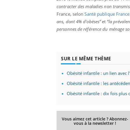
Fatigue, irritabilité, brouillard mental ou
contracter des maladies non transmiss
même alopécie… Les symptômes de la
France, selon
Santé publique France
carence en fer sont multiples ce qui la rend
ans, dont 4% d'obèses”
et “
la prévale
...
 Mains :
Ins
You
personnes de référence du ménage so
Youtube
osa
aciles à aborder...
En 2
poser des
rest
'un proche c'est
pat
SUR LE MÊME THÈME
Obésité infantile : un lien avec
Obésité infantile : les antécéde
Obésité infantile : dix fois plu
Vous aimez cet article ? Abonnez-
vous à la newsletter !