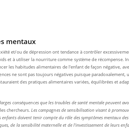
VIH : la fin du comprimé
Le Viagr
tous les jours se profile-t-
freiner 
elle enfin ?
cancer ?
es mentaux
nxiété et/ou de dépression ont tendance à contrôler excessiveme
poids et à utiliser la nourriture comme système de récompense. In
r les habitudes alimentaires de l'enfant de façon négative, aver
ences ne sont pas toujours négatives puisque paradoxalement, u
auraient des pratiques alimentaires variées, équilibrées et adap
s larges conséquences que les troubles de santé mentale peuvent avo
 les chercheurs.
Les campagnes de sensibilisation visant à promouv
es enfants doivent tenir compte du rôle des symptômes mentaux des
es, de la sensibilité maternelle et de l'investissement de leurs enfa