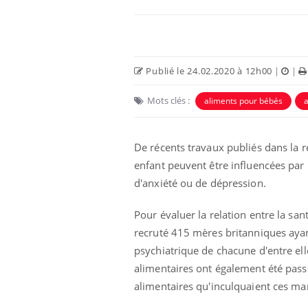
Publié le 24.02.2020 à 12h00
|
|
Mots clés :
aliments pour bébés
a
De récents travaux publiés dans la r
enfant peuvent être influencées par l
d'anxiété ou de dépression.
 à risque : ce jus
Cancer colorectal : une
ttire l'attention
stratégie simple aurait
Pour évaluer la relation entre la san
cheurs
changé la donne au Pays
basque
recruté 415 mères britanniques ayant
psychiatrique de chacune d'entre el
 oublier les
Chikungunya, dengue,
alimentaires ont également été passé
n vacances ?
West Nile : que se passe-
t-il dans le sud de la
alimentaires qu'inculquaient ces ma
France ?