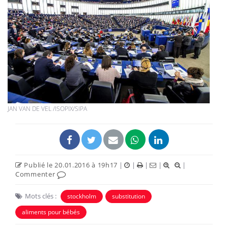
JAN VAN DE VEL /ISOPIX/SIPA
Publié le 20.01.2016 à 19h17
|
|
|
|
|
Commenter
Mots clés :
stockholm
substitution
aliments pour bébés