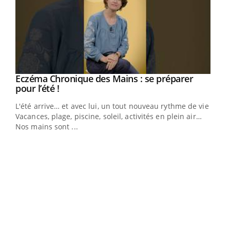
Eczéma Chronique des Mains : se préparer
Youtube
Youtube
pour l’été !
L'été arrive… et avec lui, un tout nouveau rythme de vie !
Vacances, plage, piscine, soleil, activités en plein air…
Nos mains sont ...
Dia
You
Le 
pers
ques