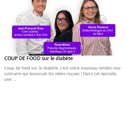
Youtube
a
COUP DE FOOD sur le diabète
Youtube
Coup de food sur le diabète, c'est votre nouveau rendez-vous
culinaire qui bouscule les idées reçues ! Dans cet épisode,
une ...
Q
Yo
"L
tr