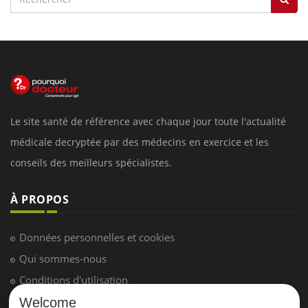
Le site santé de référence avec chaque jour toute l'actualité
médicale decryptée par des médecins en exercice et les
conseils des meilleurs spécialistes.
À PROPOS
Données personnelles et cookies
Qui sommes-nous
Conditions d'utilisation
Plan du site
Welcome