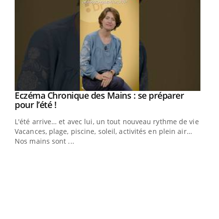
Eczéma Chronique des Mains : se préparer
Youtube
Youtube
pour l’été !
L'été arrive… et avec lui, un tout nouveau rythme de vie !
Vacances, plage, piscine, soleil, activités en plein air…
Nos mains sont ...
Dia
You
Le 
pers
ques