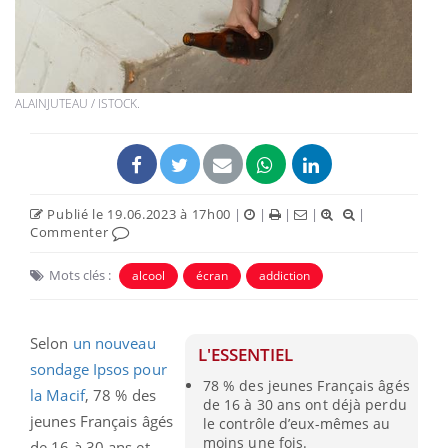
ALAINJUTEAU / ISTOCK.
Publié le 19.06.2023 à 17h00
|
|
|
|
|
Commenter
Mots clés :
alcool
écran
addiction
Selon
un nouveau
L'ESSENTIEL
sondage Ipsos pour
78 % des jeunes Français âgés
la Macif
, 78 % des
de 16 à 30 ans ont déjà perdu
jeunes Français âgés
le contrôle d’eux-mêmes au
moins une fois.
de 16 à 30 ans et