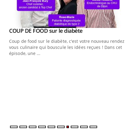
Youtube
cès
COUP DE FOOD sur le diabète
Youtube
Coup de food sur le diabète, c'est votre nouveau rendez-
 en
vous culinaire qui bouscule les idées reçues ! Dans cet
u
épisode, une ...
Qua
You
"Les
trav
DRH 