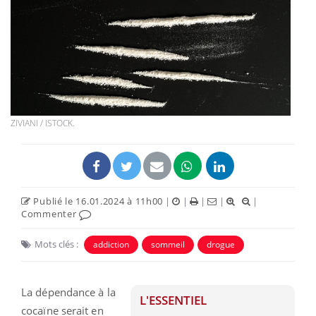
ZIVIANI / ISTOCK.
Publié le 16.01.2024 à 11h00
|
|
|
|
|
Commenter
Mots clés :
addiction
sommeil
drogue
La dépendance à la
L'ESSENTIEL
cocaïne serait en