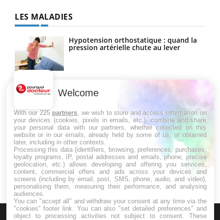
LES MALADIES
Hypotension orthostatique : quand la
pression artérielle chute au lever
Drépanocytose : une déformation des
globules rouges aux conséquences
Welcome
graves
With our 225
partners
, we wish to store and access information on
your devices (cookies, pixels in emails, etc.), combine and share
your personal data with our partners, whether collected on this
Maladie de Charcot (Sclérose latérale
website or in our emails, already held by some of us, or obtained
amyotrophique)
later, including in other contexts.
Processing this data (identifiers, browsing, preferences, purchases,
loyalty programs, IP, postal addresses and emails, phone, precise
geolocation, etc.) allows developing and offering you services,
content, commercial offers and ads across your devices and
screens (including by email, post, SMS, phone, audio, and video),
personalising them, measuring their performance, and analysing
audiences.
You can "accept all" and withdraw your consent at any time via the
"cookies" footer link
. You can also "set detailed preferences" and
object to processing activities not subject to consent. These