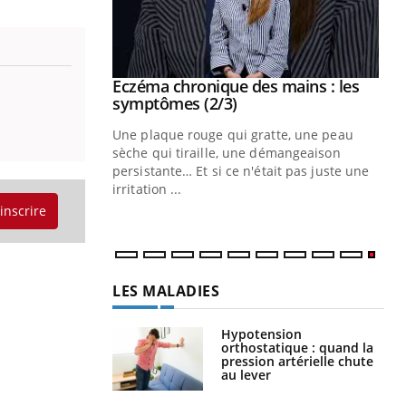
 mains : au
Eczéma chronique des mains : les
Youtube
be
Youtube
symptômes (2/3)
ès Zaraa,
Une plaque rouge qui gratte, une peau
us explique
sèche qui tiraille, une démangeaison
ins au quotidien
persistante… Et si ce n'était pas juste une
irritation ...
'inscrire
LES MALADIES
Hypotension
orthostatique : quand la
pression artérielle chute
au lever