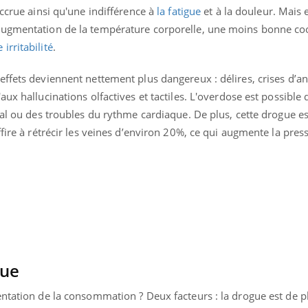
accrue ainsi qu'une indifférence à
la fatigue
et à la douleur. Mais e
Éclipse 
: “Des v
augmentation de la température corporelle, une moins bonne co
c'est in
la santé
 irritabilité
.
ffets deviennent nettement plus dangereux : délires, crises d’a
ux hallucinations olfactives et tactiles. L'overdose est possible 
tal ou des troubles du rythme cardiaque. De plus, cette drogue
e
ffire à rétrécir les veines d’environ 20%, ce qui augmente la pre
rue
entation de la consommation ? Deux facteurs : la drogue est de p