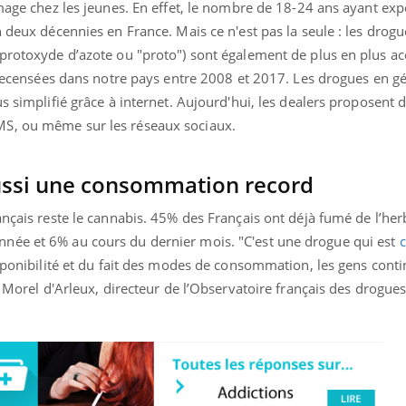
image chez les jeunes. En effet, le nombre de 18-24 ans ayant ex
n deux décennies en France. Mais ce n'est pas la seule : les drog
protoxyde d’azote ou "proto") sont également de plus en plus ac
é recensées dans notre pays entre 2008 et 2017. Les drogues en g
s simplifié grâce à internet. Aujourd'hui, les dealers proposent d
MS, ou même sur les réseaux sociaux.
aussi une consommation record
ançais reste le cannabis. 45% des Français ont déjà fumé de l’her
née et 6% au cours du dernier mois. "C'est une drogue qui est
isponibilité et du fait des modes de consommation, les gens cont
n Morel d'Arleux, directeur de l’Observatoire français des drogues