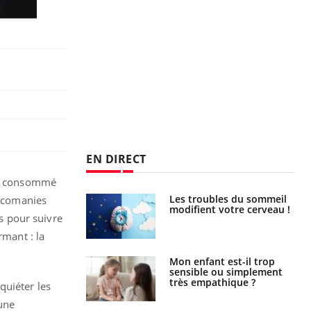
EN DIRECT
ir consommé
en vacances :
Les troubles du sommeil
icomanies
ou signe d’une
modifient votre cerveau !
s pour suivre
 ?
rmant : la
s caries pouvaient
Mon enfant est-il trop
disparaître sans
sensible ou simplement
e ?
très empathique ?
quiéter les
 une