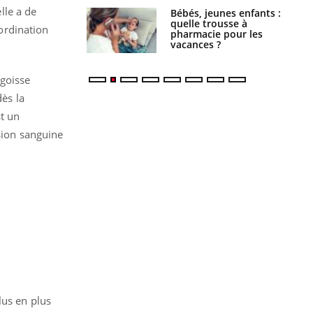
lle a de
solaire du 12 août
Bébés, jeunes enfants :
erres adaptés,
quelle trousse à
ordination
dispensable pour
pharmacie pour les
 des yeux”
vacances ?
ngoisse
dès la
st un
ssion sanguine
lus en plus