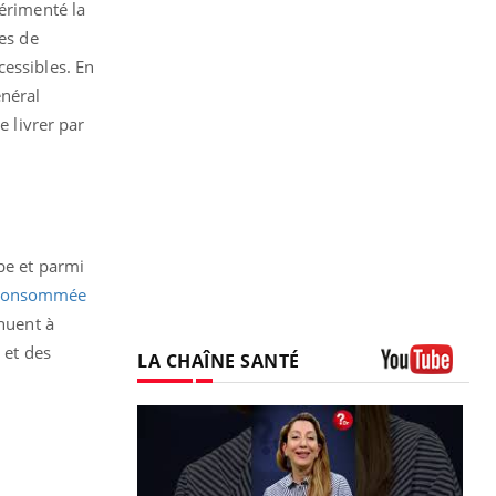
périmenté la
ues de
cessibles. En
énéral
e livrer par
be et parmi
consommée
inuent à
 et des
LA CHAÎNE SANTÉ
Youtube