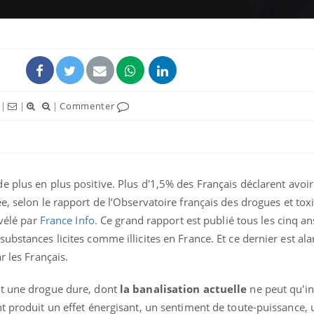
|
|
|
Commenter
e plus en plus positive.
Plus d′1,5% des Français déclarent avo
Fatigue 
e, selon le rapport de l’Observatoire français des
drogues
et tox
normal 
évélé par
France Info.
Ce grand rapport est publié tous les cinq an
maladie
bstances licites comme illicites en France. Et ce dernier est ala
r les Français.
Et si le
bientôt 
plombag
st une drogue dure, dont
la banalisation actuelle
ne peut qu'in
t produit un effet énergisant, un sentiment de toute-puissance,