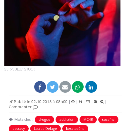
SERPEBLU/ ISTOCK
Publié le 02.10.2018 à 08h00
|
|
|
|
|
Commenter
Mots clés :
drogue
addiction
MC4R
cocaïne
ecstasy
Louise Delage
kératocône