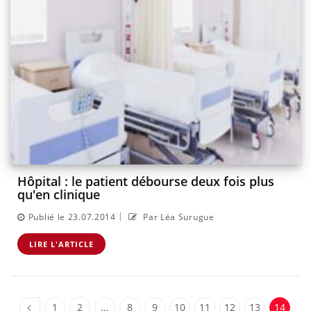
Hôpital : le patient débourse deux fois plus
qu'en clinique
|
Publié le 23.07.2014
Par Léa Surugue
LIRE L'ARTICLE
1
2
…
8
9
10
11
12
13
14