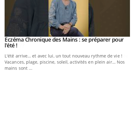
Eczéma Chronique des Mains : se préparer pour
Youtube
Youtube
l’été !
e
L'été arrive… et avec lui, un tout nouveau rythme de vie !
Vacances, plage, piscine, soleil, activités en plein air… Nos
mains sont ...
D
Yo
L
at
dé