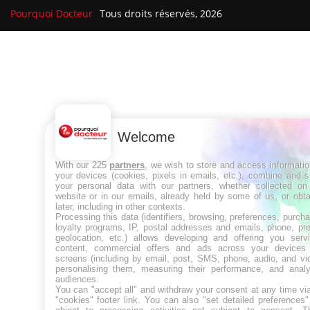
Pourquoi Docteur
Tous droits réservés, 2026
Welcome
With our 225
partners
, we wish to store and access informati
your devices (cookies, pixels in emails, etc.), combine and 
your personal data with our partners, whether collected on 
website or in our emails, already held by some of us, or obt
later, including in other contexts.
Processing this data (identifiers, browsing, preferences, purch
loyalty programs, IP, postal addresses and emails, phone, pr
geolocation, etc.) allows developing and offering you servi
content, commercial offers and ads across your devices
screens (including by email, post, SMS, phone, audio, and vi
personalising them, measuring their performance, and analy
audiences.
You can "accept all" and withdraw your consent at any time vi
"cookies" footer link
. You can also "set detailed preferences