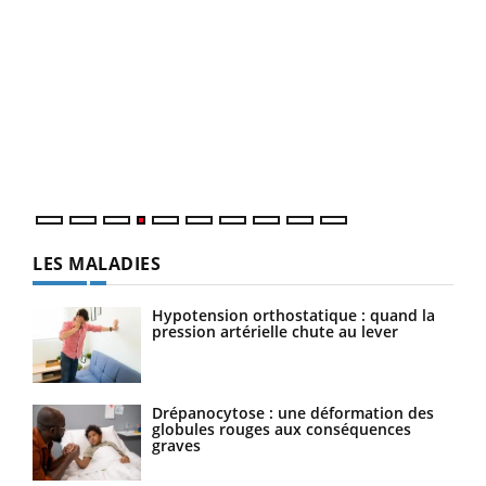
Dia
You
Le 
pers
ques
LES MALADIES
Hypotension orthostatique : quand la
pression artérielle chute au lever
Drépanocytose : une déformation des
globules rouges aux conséquences
graves