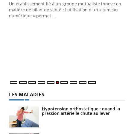
Un établissement lié à un groupe mutualiste innove en
e
matière de bilan de santé : l'utilisation d'un « jumeau
numérique » permet ...
COU
You
Coup
vous
épis
LES MALADIES
Hypotension orthostatique : quand la
pression artérielle chute au lever