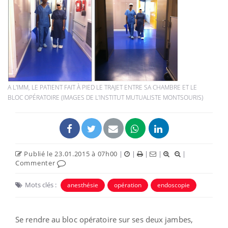
A L'IMM, LE PATIENT FAIT À PIED LE TRAJET ENTRE SA CHAMBRE ET LE
BLOC OPÉRATOIRE (IMAGES DE L'INSTITUT MUTUALISTE MONTSOURIS)
Publié le 23.01.2015 à 07h00
|
|
|
|
|
Commenter
Mots clés :
anesthésie
opération
endoscopie
Se rendre au bloc opératoire sur ses deux jambes,