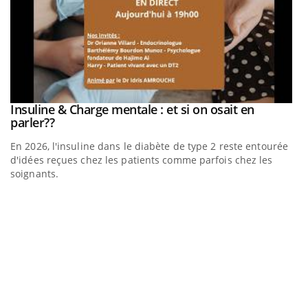
be
Insuline & Charge mentale : et si on osait en
Youtube
Youtube
parler??
En 2026, l'insuline dans le diabète de type 2 reste entourée
a
d'idées reçues chez les patients comme parfois chez les
soignants.
E
Yo
l’
L'
Va
ma