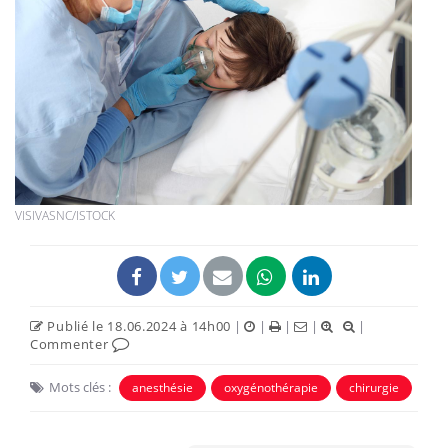
VISIVASNC/ISTOCK
Publié le 18.06.2024 à 14h00
|
|
|
|
|
Commenter
Mots clés :
anesthésie
oxygénothérapie
chirurgie