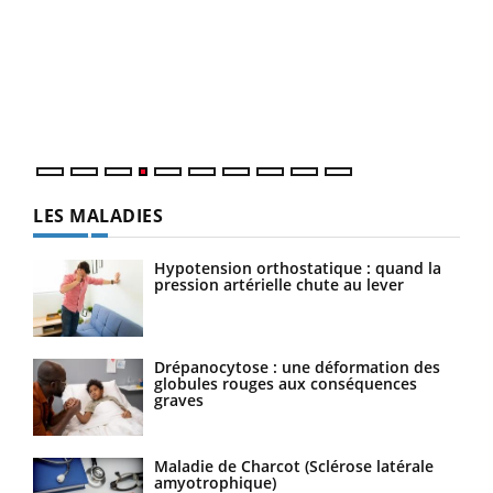
Youtube
Diabète & Ramadan 2026
Un 
Youtube
You
à l
Un é
mati
numé
LES MALADIES
Hypotension orthostatique : quand la
pression artérielle chute au lever
Drépanocytose : une déformation des
globules rouges aux conséquences
graves
Maladie de Charcot (Sclérose latérale
amyotrophique)