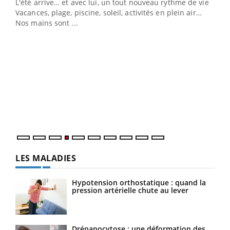
L'été arrive… et avec lui, un tout nouveau rythme de vie !
Vacances, plage, piscine, soleil, activités en plein air…
Nos mains sont ...
Dia
You
Le 
pers
ques
LES MALADIES
Hypotension orthostatique : quand la
pression artérielle chute au lever
Drépanocytose : une déformation des