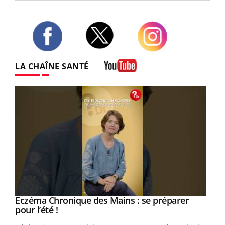
Twitter
Facebook
Instagram
LA CHAÎNE SANTÉ
Youtube
Eczéma Chronique des Mains : se préparer
Youtube
Youtube
pour l’été !