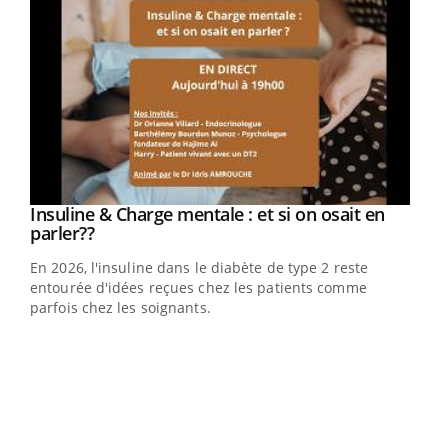
Youtube
Insuline & Charge mentale : et si on osait en
Youtube
Youtube
parler??
En 2026, l'insuline dans le diabète de type 2 reste
entourée d'idées reçues chez les patients comme
parfois chez les soignants.
Ecz
You
pour
L'ét