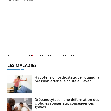
Nos mains sont ...
Dia
You
Le 
pers
ques
LES MALADIES
Hypotension orthostatique : quand la
pression artérielle chute au lever
Drépanocytose : une déformation des
globules rouges aux conséquences
graves