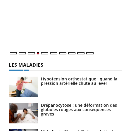
Dia
You
Le 
pers
ques
LES MALADIES
Hypotension orthostatique : quand la
pression artérielle chute au lever
Drépanocytose : une déformation des
globules rouges aux conséquences
graves