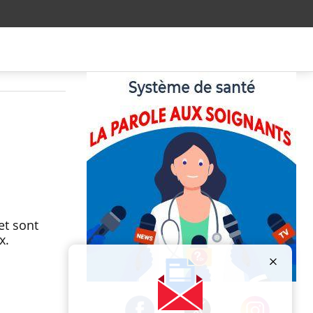
et sont
x.
Publicité