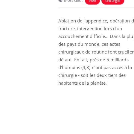
Mots clés :
Ined
chirurgie
Ablation de l’appendice, opération 
fracture, intervention lors d’un
accouchement difficile… Dans la plu
des pays du monde, ces actes
chirurgicaux de routine font cruell
défaut. En fait, près de 5 milliards
d’humains (4,8) n’ont pas accès à la
chirurgie - soit les deux tiers des
habitants de la planète.
lovirus : ce qui
Pourquoi votre ventre
ans la prise en
gâche-t-il les premiers
des femmes
jours de vos vacances ?
s
e empêche-t-elle
Fortes chaleurs :
 la nuit ?
pourquoi le risque de
noyade grimpe-t-il ?