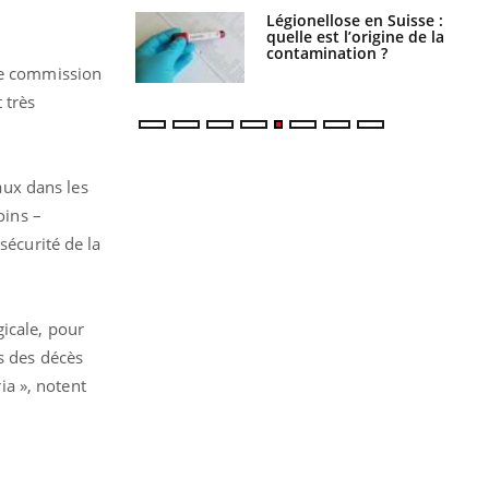
Légionellose en Suisse :
Bilan prévention : ce que
quelle est l’origine de la
les kinés pourront
contamination ?
bientôt faire
e commission
 très
caux dans les
oins –
sécurité de la
icale, pour
s des décès
a », notent