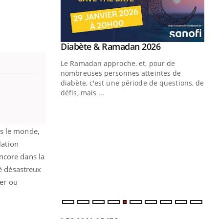
Youtube
Diabète & Ramadan 2026
Youtube
Le Ramadan approche, et, pour de
nombreuses personnes atteintes de
diabète, c'est une période de questions, de
défis, mais ...
Un « jumeau numérique » pour
CO
Youtube
You
faciliter l’accès à la médecine
Youtube
Cou
préventive
ns le monde,
nou
lation
Un établissement lié à un groupe
bou
mutualiste innove en matière de bilan de
ncore dans la
épi
santé : l'utilisation d'un « jumeau
té désastreux
numérique » permet ...
yer ou