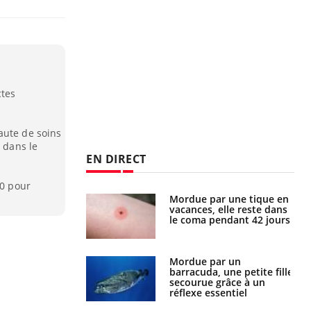
ctes
aute de soins
s dans le
EN DIRECT
30 pour
Mordue par une tique en
Allergies alimentaires :
vacances, elle reste dans
une nouvelle arme contre
le coma pendant 42 jours
les réactions sévères
Mordue par un
Comment gérer le
barracuda, une petite fille
sommeil des enfants en
secourue grâce à un
vacances ?
réflexe essentiel