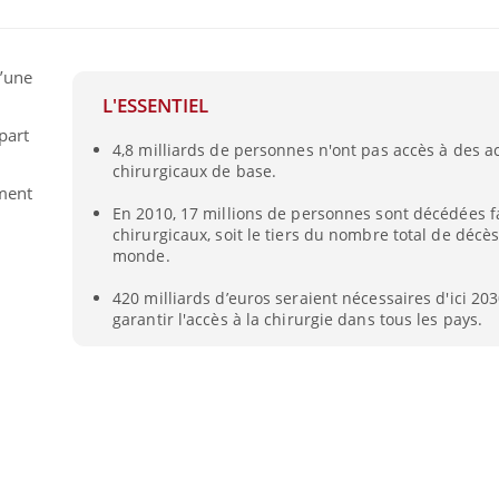
d’une
L'ESSENTIEL
part
4,8 milliards de personnes n'ont pas accès à des a
chirurgicaux de base.
ement
En 2010, 17 millions de personnes sont décédées f
chirurgicaux, soit le tiers du nombre total de décè
monde.
420 milliards d’euros seraient nécessaires d'ici 20
Pourquoi manger moins
garantir l'accès à la chirurgie dans tous les pays.
de protéines pourrait
finalement être bénéfique
Grossesse et chaleur : ce
que dit la science