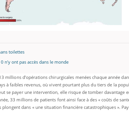
éma Chronique des Mains : se
tube
Youtube
parer pour l’été !
é arrive… et avec lui, un tout nouveau
me de vie ! Vacances, plage, piscine,
ans toilettes
il, activités en plein air… Nos mains
 ...
 10 n'y ont pas accès dans le monde
313 millions d’opérations chirurgicales menées chaque année da
ays à faibles revenus, où vivent pourtant plus du tiers de la popu
ut se payer une intervention, elle risque de tomber davantage e
née, 33 millions de patients font ainsi face à des « coûts de san
les plongent dans « une situation financière catastrophiques ». Pa