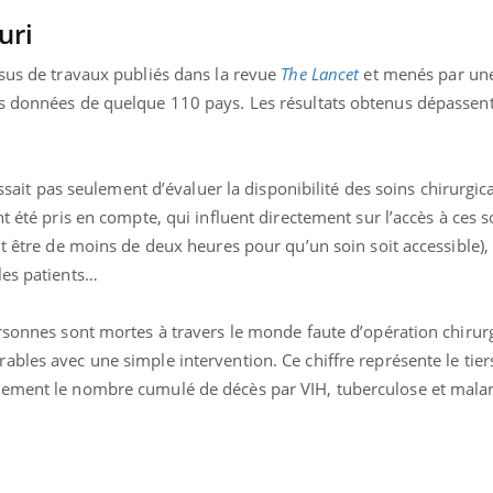
Le smartphone nuit-il à
uri
l'apprentissage de la
lecture ?
ssus de travaux publiés dans la revue
The Lancet
et menés par un
s données de quelque 110 pays. Les résultats obtenus dépassent
gissait pas seulement d’évaluer la disponibilité des soins chirurgi
t été pris en compte, qui influent directement sur l’accès à ces s
it être de moins de deux heures pour qu’un soin soit accessible), 
les patients…
rsonnes sont mortes à travers le monde faute d’opération chirurg
bles avec une simple intervention. Ce chiffre représente le tier
ement le nombre cumulé de décès par VIH, tuberculose et malari