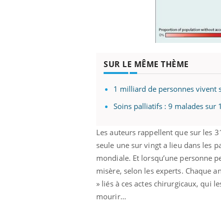
prendre pour
Insuline & Charge mentale : et si on
Ecz
Youtube
You
Youtube
osait en parler??
pré
SUR LE MÊME THÈME
llard mental ou
En 2026, l'insuline dans le diabète de type 2
L'ét
tômes de la
reste entourée d'idées reçues chez les
ryth
1 milliard de personnes vivent s
les ce qui la rend
patients comme parfois chez les soignants.
sole
sont
Soins palliatifs : 9 malades sur
Les auteurs rappellent que sur les 
seule une sur vingt a lieu dans les p
mondiale. Et lorsqu’une personne pe
misère, selon les experts. Chaque an
» liés à ces actes chirurgicaux, qui 
mourir…