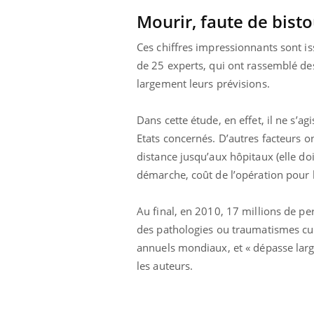
 fin du comprimé
Le Viagra pourrait-il
Mourir, faute de bisto
jours se profile-t-
freiner la propagation du
n ?
cancer ?
Ces chiffres impressionnants sont i
de 25 experts, qui ont rassemblé de
largement leurs prévisions.
Dans cette étude, en effet, il ne s’a
Etats concernés. D’autres facteurs on
distance jusqu’aux hôpitaux (elle do
démarche, coût de l’opération pour 
Au final, en 2010, 17 millions de pe
des pathologies ou traumatismes cura
annuels mondiaux, et « dépasse larg
les auteurs.