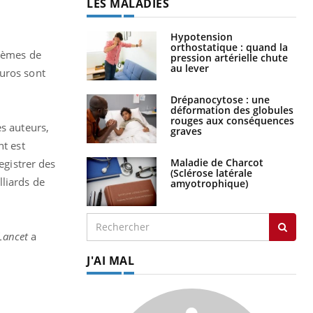
LES MALADIES
Hypotension
orthostatique : quand la
stèmes de
pression artérielle chute
au lever
euros sont
Drépanocytose : une
déformation des globules
rouges aux conséquences
es auteurs,
graves
nt est
Maladie de Charcot
egistrer des
(Sclérose latérale
lliards de
amyotrophique)
Lancet
a
J'AI MAL