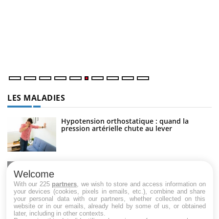
C
Yo
Co
cu
un
LES MALADIES
Hypotension orthostatique : quand la
pression artérielle chute au lever
Drépanocytose : une déformation des
globules rouges aux conséquences graves
Welcome
With our 225
partners
, we wish to store and access information on
your devices (cookies, pixels in emails, etc.), combine and share
your personal data with our partners, whether collected on this
website or in our emails, already held by some of us, or obtained
Maladie de Charcot (Sclérose latérale
later, including in other contexts.
amyotrophique)