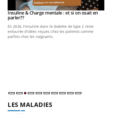
Youtube
Insuline & Charge mentale : et si on osait en
Youtube
Youtube
parler??
En 2026, l'insuline dans le diabète de type 2 reste
entourée d'idées reçues chez les patients comme
parfois chez les soignants.
Ecz
You
pour
L'ét
Vaca
Nos 
LES MALADIES