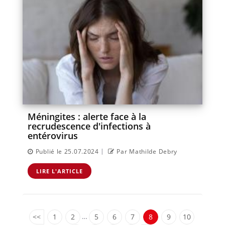
Méningites : alerte face à la
recrudescence d'infections à
entérovirus
|
Publié le 25.07.2024
Par Mathilde Debry
LIRE L'ARTICLE
…
<<
1
2
5
6
7
8
9
10