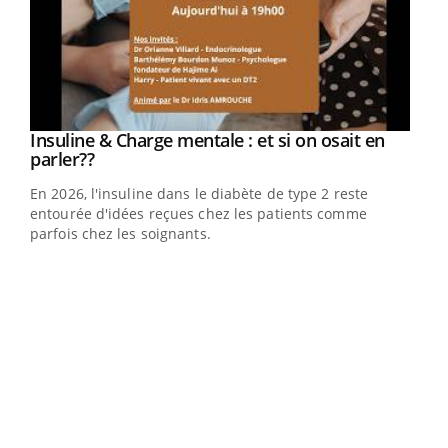
Youtube
Insuline & Charge mentale : et si on osait en
Youtube
Youtube
parler??
En 2026, l'insuline dans le diabète de type 2 reste
entourée d'idées reçues chez les patients comme
parfois chez les soignants.
Ecz
You
pour
L'ét
Vaca
Nos 