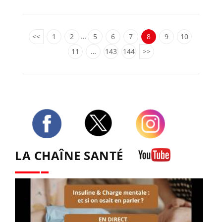
…
<<
1
2
5
6
7
8
9
10
11
…
143
144
>>
Twitter
Facebook
Instagram
LA CHAÎNE SANTÉ
Youtube