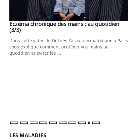
Youtube
al
Eczéma chronique des mains : au quotidien
Youtube
Youtube
(3/3)
au
Dans cette vidéo, le Dr Inès Zaraa, dermatologue à Paris,
,
vous explique comment protéger vos mains au
quotidien et éviter les ...
Ecz
You
(2/3
Une 
une 
une i
LES MALADIES