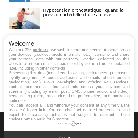
Hypotension orthostatique : quand la
pression artérielle chute au lever
Drépanocytose : une déformation des
globules rouges aux conséquences
Welcome
graves
With our 225
partners
, we wish to store and access information on
your devices (cookies, pixels in emails, etc.), combine and share
your personal data with our partners, whether collected on this
website or in our emails, already held by some of us, or obtained
Maladie de Charcot (Sclérose latérale
later, including in other contexts.
amyotrophique)
Processing this data (identifiers, browsing, preferences, purchases,
loyalty programs, IP, postal addresses and emails, phone, precise
geolocation, etc.) allows developing and offering you services,
content, commercial offers and ads across your devices and
screens (including by email, post, SMS, phone, audio, and video),
personalising them, measuring their performance, and analysing
audiences.
You can "accept all" and withdraw your consent at any time via the
"cookies" footer link
. You can also "set detailed preferences" and
object to processing activities not subject to consent. These
choices remain valid for 6 months.
powered by
Accept all