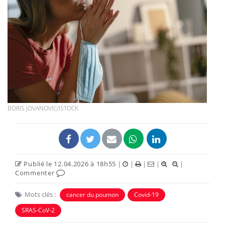
BORIS JOVANOVIC/ISTOCK
Publié le 12.04.2026 à 18h55
|
|
|
|
|
Commenter
Mots clés :
cancer du poumon
Covid-19
SRAS-CoV-2