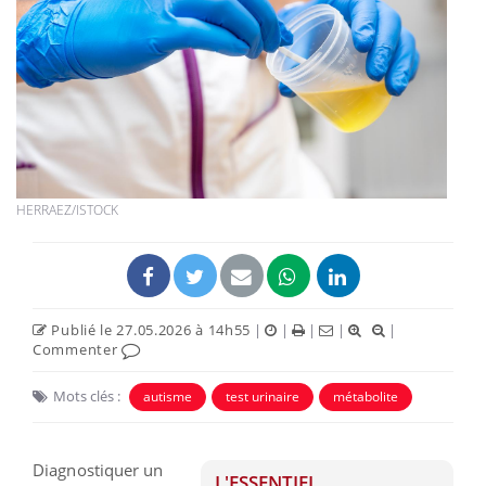
HERRAEZ/ISTOCK
Publié le 27.05.2026 à 14h55
|
|
|
|
|
Commenter
Mots clés :
autisme
test urinaire
métabolite
Diagnostiquer un
L'ESSENTIEL