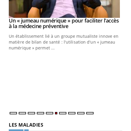
Un « jumeau numérique » pour faciliter l’accès
Youtube
Youtube
à la médecine préventive
Un établissement lié à un groupe mutualiste innove en
e
matière de bilan de santé : l'utilisation d'un « jumeau
numérique » permet ...
COU
You
Coup
vous
épis
LES MALADIES