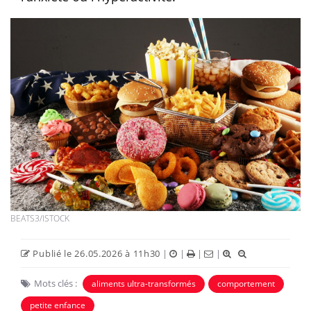
BEATS3/ISTOCK
Publié le 26.05.2026 à 11h30
|
|
|
|
Mots clés :
aliments ultra-transformés
comportement
petite enfance