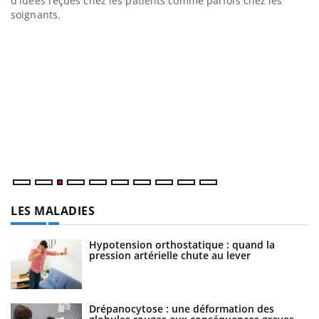
d'idées reçues chez les patients comme parfois chez les
soignants.
E
Yo
l’
L'
Va
ma
LES MALADIES
Hypotension orthostatique : quand la
pression artérielle chute au lever
Drépanocytose : une déformation des