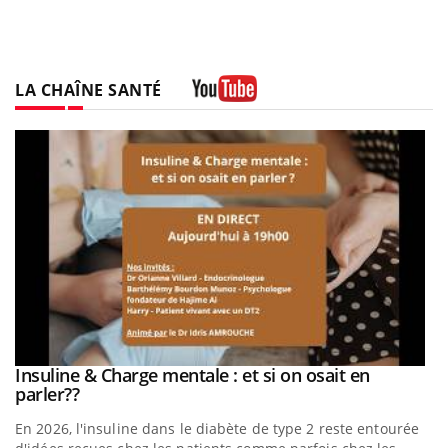
LA CHAÎNE SANTÉ
Youtube
be
Insuline & Charge mentale : et si on osait en
Youtube
Youtube
parler??
En 2026, l'insuline dans le diabète de type 2 reste entourée
a