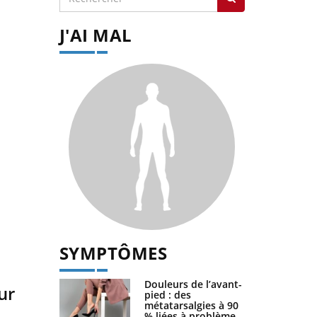
J'AI MAL
SYMPTÔMES
Douleurs de l’avant-
ur
pied : des
métatarsalgies à 90
% liées à problème