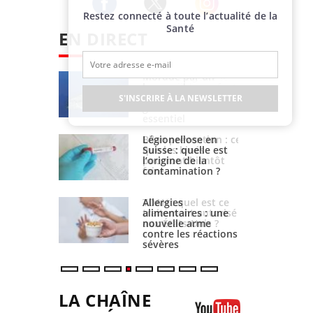
Restez connecté à toute l’actualité de la
Twitter
Facebook
Instagram
Santé
EN DIRECT
par un
Comment gérer le
a, une
sommeil des enfants
lle secourue
en vacances ?
S'INSCRIRE À LA NEWSLETTER
un réflexe
l
lose en
Bilan prévention : ce
quelle est
que les kinés
 de la
pourront bientôt
ation ?
faire
TDAH : quel est ce
ires : une
traitement autorisé
e arme
aux États-Unis ?
es réactions
LA CHAÎNE