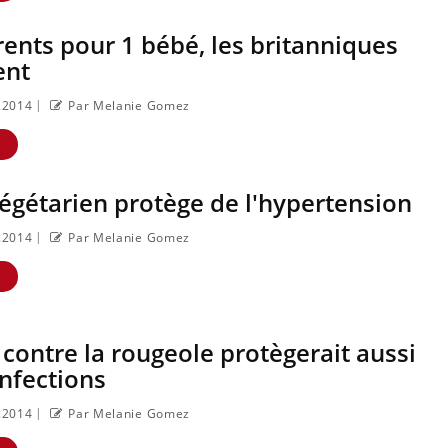
arents pour 1 bébé, les britanniques
ent
|
2.2014
Par Melanie Gomez
Grossesse et chaleur
Mordue 
: ce que dit la
barracud
-
science
petite fi
E
grâce à 
essentie
gétarien protège de l'hypertension
Le smartphone nuit-
Légionel
il à l'apprentissage
Suisse : 
de la lecture ?
l’origine
|
2.2014
Par Melanie Gomez
contamin
E
Mordue par une
Allergies
tique en vacances,
alimenta
elle reste dans le
nouvell
coma pendant 42
contre l
 contre la rougeole protègerait aussi
jours
sévères
infections
|
2.2014
Par Melanie Gomez