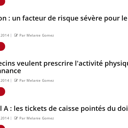
E
n : un facteur de risque sévère pour le
|
2.2014
Par Melanie Gomez
E
Carence en fer : comprendre
Insuline & Charge ment
Youtube
Youtube
ins veulent prescrire l'activité physi
Youtube
Yo
pour prévenir
on osait en parler??
nnance
Fatigue, irritabilité, brouillard mental
En 2026, l'insuline dans l
|
2.2014
Par Melanie Gomez
ou même alopécie… Les symptômes
type 2 reste entourée d'i
de la carence en fer sont multiples ce
chez les patients comme p
E
qui la rend ...
les soignants.
 A : les tickets de caisse pointés du doi
|
2.2014
Par Melanie Gomez