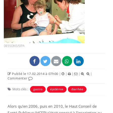
DESSONS/SIPA
Publié le 17.02.2014 à 07h00
|
|
|
|
|
Commenter
Mots clés :
gastro
épidémie
diarrhée
Alors qu’en 2006, puis en 2010, le Haut Conseil de
Santé Publique (HCSP) s'était opposé à l'inscription au