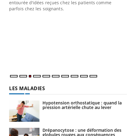
entourée d'idées reçues chez les patients comme
parfois chez les soignants.
Ecz
You
pour
L'ét
Vaca
Nos 
LES MALADIES
Hypotension orthostatique : quand la
pression artérielle chute au lever
Drépanocytose : une déformation des
globules rouges aux conséquences