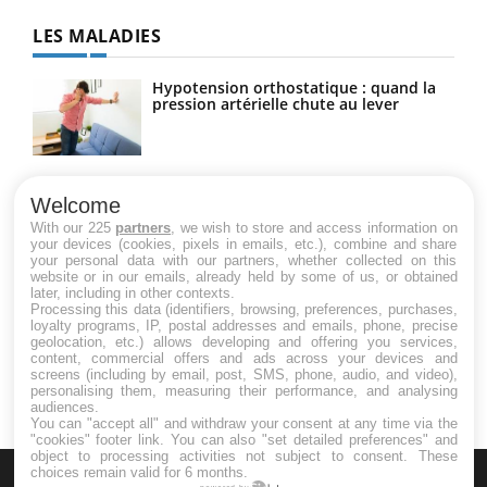
LES MALADIES
Hypotension orthostatique : quand la
pression artérielle chute au lever
Drépanocytose : une déformation des
globules rouges aux conséquences
Welcome
graves
With our 225
partners
, we wish to store and access information on
your devices (cookies, pixels in emails, etc.), combine and share
your personal data with our partners, whether collected on this
website or in our emails, already held by some of us, or obtained
Maladie de Charcot (Sclérose latérale
later, including in other contexts.
amyotrophique)
Processing this data (identifiers, browsing, preferences, purchases,
loyalty programs, IP, postal addresses and emails, phone, precise
geolocation, etc.) allows developing and offering you services,
content, commercial offers and ads across your devices and
screens (including by email, post, SMS, phone, audio, and video),
personalising them, measuring their performance, and analysing
audiences.
You can "accept all" and withdraw your consent at any time via the
"cookies" footer link
. You can also "set detailed preferences" and
object to processing activities not subject to consent. These
choices remain valid for 6 months.