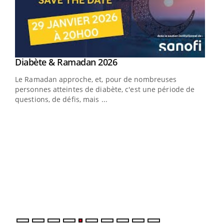
Youtube
Diabète & Ramadan 2026
Youtube
Le Ramadan approche, et, pour de nombreuses
vie !
personnes atteintes de diabète, c'est une période de
…
questions, de défis, mais ...
Un 
You
à l
Un é
mati
numé