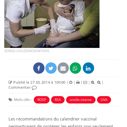
SERGEI CHUZAVKOV/AP/SIPA
Publié le 27.02.2014 à 10h00
|
|
|
|
|
Commenter
Mots clés :
ROSP
RSA
oreille interne
UVA
Les recommandations du calendrier vaccinal
permettraient de protéger les enfants non seulement