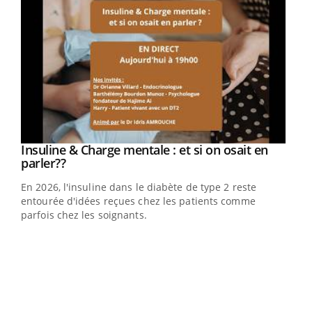
Youtube
Insuline & Charge mentale : et si on osait en
Youtube
Youtube
parler??
En 2026, l'insuline dans le diabète de type 2 reste
entourée d'idées reçues chez les patients comme
parfois chez les soignants.
Ecz
You
pour
L'ét