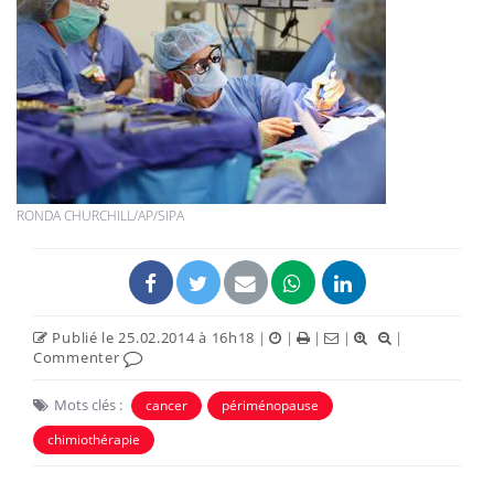
RONDA CHURCHILL/AP/SIPA
Publié le 25.02.2014 à 16h18
|
|
|
|
|
Commenter
Mots clés :
cancer
périménopause
chimiothérapie