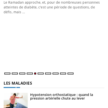
Le Ramadan approche, et, pour de nombreuses personnes
atteintes de diabète, c'est une période de questions, de
défis, mais ...
U
Yo
m
Un
ma
nu
LES MALADIES
Hypotension orthostatique : quand la
pression artérielle chute au lever