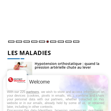
COU
You
Coup
vous
épis
LES MALADIES
Hypotension orthostatique : quand la
pression artérielle chute au lever
Welcome
Drépanocytose : une déformation des
globules rouges aux conséquences
With our 225
partners
, we wish to store and access information on
graves
your devices (cookies, pixels in emails, etc.), combine and share
your personal data with our partners, whether collected on this
website or in our emails, already held by some of us, or obtained
later, including in other contexts.
Maladie de Charcot (Sclérose latérale
Processing this data (identifiers, browsing, preferences, purchases,