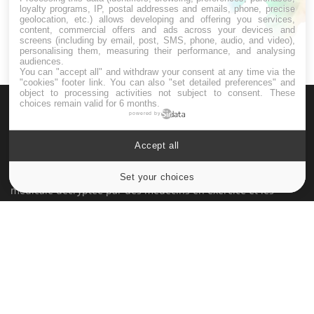
amyotrophique)
loyalty programs, IP, postal addresses and emails, phone, precise
geolocation, etc.) allows developing and offering you services,
content, commercial offers and ads across your devices and
screens (including by email, post, SMS, phone, audio, and video),
personalising them, measuring their performance, and analysing
audiences.
You can "accept all" and withdraw your consent at any time via the
"cookies" footer link
. You can also "set detailed preferences" and
object to processing activities not subject to consent. These
choices remain valid for 6 months.
powered by
Accept all
Le site santé de référence avec chaque jour toute l'actualité
Set your choices
Cookies settings
médicale decryptée par des médecins en exercice et les
conseils des meilleurs spécialistes.
À PROPOS
Données personnelles et cookies
Qui sommes-nous