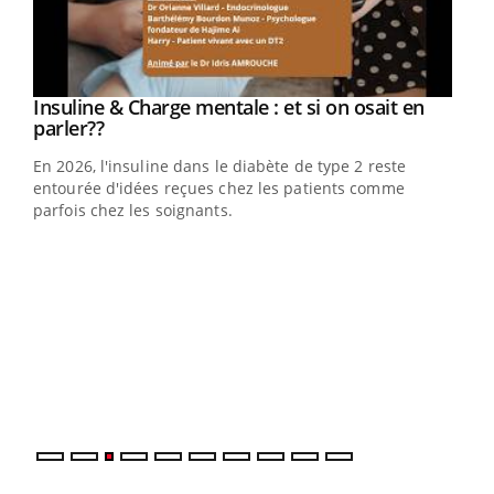
Youtube
Insuline & Charge mentale : et si on osait en
Youtube
Youtube
parler??
En 2026, l'insuline dans le diabète de type 2 reste
entourée d'idées reçues chez les patients comme
parfois chez les soignants.
Ecz
You
pour
L'ét
Vaca
Nos 