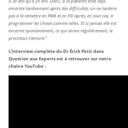
à 39 ans qu’à 29 ans. Donc, si la patiente était déjà
enceinte tardivement après des difficultés, on ne tardera
pas à la remettre en PMA et en FIV après, en tout cas, à
programmer les choses comme telles. Et si jamais elle est
enceinte spontanément, ce qui arrive régulièrement, le
processus s’annule.
”
L’interview complète du Dr Érick Petit dans
Question aux Experts est à retrouver sur notre
chaîne YouTube :