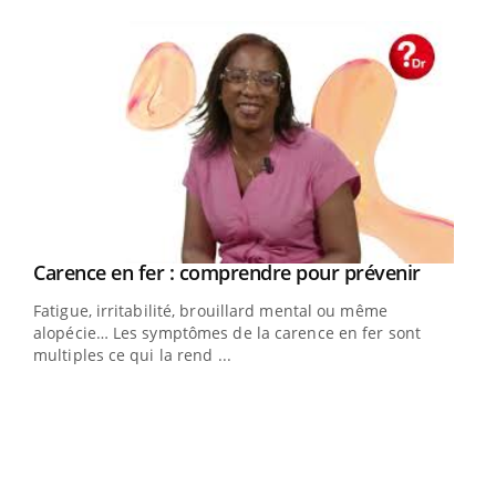
Youtube
Youtube
a
Carence en fer : comprendre pour prévenir
Youtube
Fatigue, irritabilité, brouillard mental ou même
s non
alopécie… Les symptômes de la carence en fer sont
multiples ce qui la rend ...
Ins
You
par