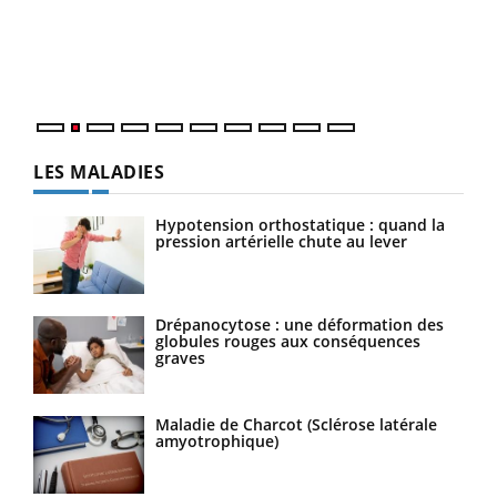
En 2
ento
parf
LES MALADIES
Hypotension orthostatique : quand la
pression artérielle chute au lever
Drépanocytose : une déformation des
globules rouges aux conséquences
graves
Maladie de Charcot (Sclérose latérale
amyotrophique)