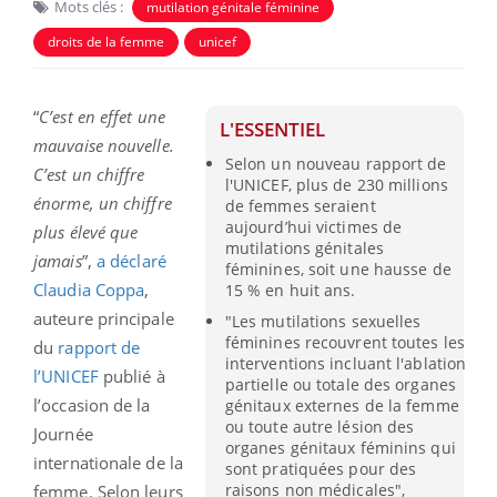
Mots clés :
mutilation génitale féminine
droits de la femme
unicef
“
C’est en effet une
L'ESSENTIEL
mauvaise nouvelle.
Selon un nouveau rapport de
C’est un chiffre
l'UNICEF, plus de 230 millions
énorme, un chiffre
de femmes seraient
aujourd’hui victimes de
plus élevé que
mutilations génitales
jamais
”,
a déclaré
féminines, soit une hausse de
Claudia Coppa
,
15 % en huit ans.
auteure principale
"Les mutilations sexuelles
féminines recouvrent toutes les
du
rapport de
interventions incluant l'ablation
l’UNICEF
publié à
partielle ou totale des organes
l’occasion de la
génitaux externes de la femme
ou toute autre lésion des
Journée
organes génitaux féminins qui
internationale de la
sont pratiquées pour des
raisons non médicales",
femme. Selon leurs