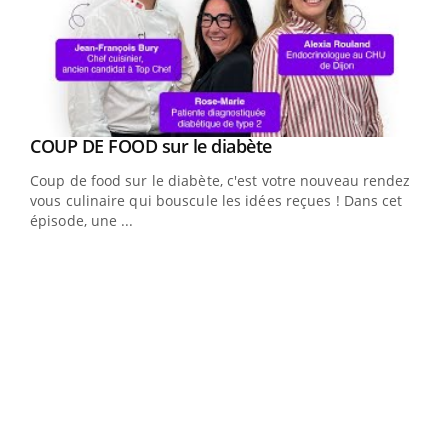
Youtube
cès
COUP DE FOOD sur le diabète
Youtube
Coup de food sur le diabète, c'est votre nouveau rendez-
 en
vous culinaire qui bouscule les idées reçues ! Dans cet
u
épisode, une ...
Qua
You
"Les
trav
DRH 