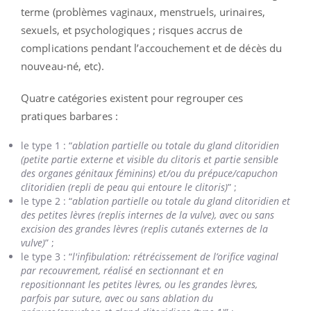
terme (problèmes vaginaux, menstruels, urinaires,
sexuels, et psychologiques ; risques accrus de
complications pendant l’accouchement et de décès du
nouveau-né, etc).
Quatre catégories existent pour regrouper ces
pratiques barbares :
le type 1 : “
ablation partielle ou totale du gland clitoridien
(petite partie externe et visible du clitoris et partie sensible
des organes génitaux féminins) et/ou du prépuce/capuchon
clitoridien (repli de peau qui entoure le clitoris)
” ;
le type 2 : “
ablation partielle ou totale du gland clitoridien et
des petites lèvres (replis internes de la vulve), avec ou sans
excision des grandes lèvres (replis cutanés externes de la
vulve)
” ;
le type 3 : “
l'infibulation: rétrécissement de l’orifice vaginal
par recouvrement, réalisé en sectionnant et en
repositionnant les petites lèvres, ou les grandes lèvres,
parfois par suture, avec ou sans ablation du