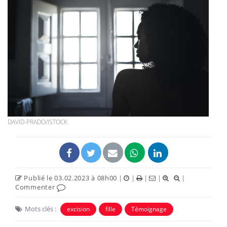
DAVID-PRADO/ISTOCK
Publié le 03.02.2023 à 08h00
|
|
|
|
|
Commenter
Mots clés :
excision
fille
Témoignage