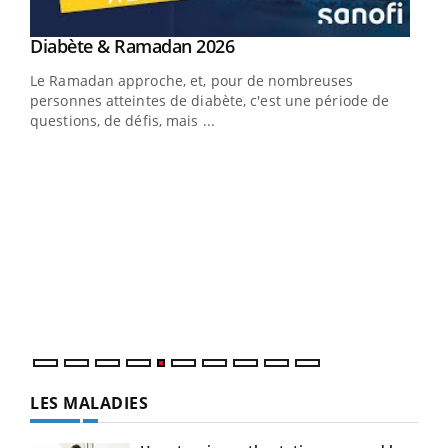
Youtube
Diabète & Ramadan 2026
Youtube
Le Ramadan approche, et, pour de nombreuses
vie !
personnes atteintes de diabète, c'est une période de
…
questions, de défis, mais ...
Un 
You
à l
Un é
mati
numé
LES MALADIES