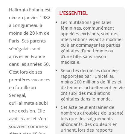
Halimata Fofana est
L'ESSENTIEL
née en janvier 1982
Les mutilations génitales
à Longjumeau à
féminines, communément
moins de 20 km de
appelées excisions, sont des
interventions visant à modifier
Paris. Ses parents
ou à endommager les parties
sénégalais sont
génitales d’une femme ou
arrivés en France
d’une fille, sans raison
médicale.
dans les années 60.
Selon les dernières données
C’est lors de ses
rapportées par l’Unicef, au
premières vacances
moins 200 millions de filles et
en famille au
de femmes actuellement en vie
ont subi des mutilations
Sénégal,
génitales dans le monde.
qu’Halimata a subi
Cet acte peut entraîner de
une excision. Elle
nombreux troubles de la santé
avait 5 ans et s’en
tels que des saignements
abondants, des douleurs en
souvient comme si
urinant, lors des rapports
c’était hier. “
Elle a