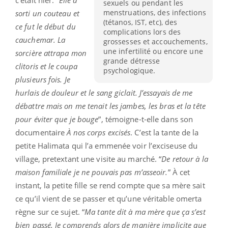
sexuels ou pendant les
menstruations, des infections
sorti un couteau et
(tétanos, IST, etc), des
ce fut le début du
complications lors des
cauchemar. La
grossesses et accouchements,
une infertilité ou encore une
sorcière attrapa mon
grande détresse
clitoris et le coupa
psychologique.
plusieurs fois. Je
hurlais de douleur et le sang giclait. J’essayais de me
débattre mais on me tenait les jambes, les bras et la tête
pour éviter que je bouge
”, témoigne-t-elle dans son
documentaire
À nos corps excisés
. C’est la tante de la
petite Halimata qui l’a emmenée voir l’exciseuse du
village, pretextant une visite au marché. “
De retour à la
maison familiale je ne pouvais pas m’asseoir.
” À cet
instant, la petite fille se rend compte que sa mère sait
ce qu’il vient de se passer et qu’une véritable omerta
règne sur ce sujet. “
Ma tante dit à ma mère que ça s’est
bien passé. Je comprends alors de manière implicite que